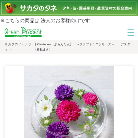
※こちらの商品は 法人のお客様向けです
tog
nav
サカタのノベルテ
【Plante en ぷらんたん】 ～クラフトミニシリーズ～ アスター
ィ
（春秋まき）