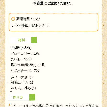
※音量にご注意ください。
調理時間：15分
レシピ提供：JAおとふけ
主材料(4人分)
ブロッコリー…1株
長いも…150g
豚バラ肉(薄切り)…4枚
ピザ用チーズ…70g
みそ…大さじ1
砂糖…小さじ2
みりん…小さじ1
ブロッコリーは小房に分けてゆで、水にさらして水気をき