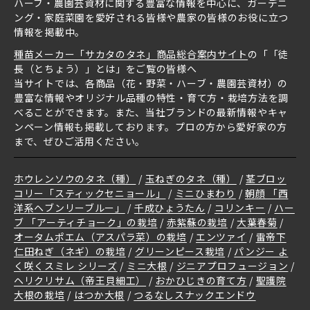
ハーブ・農園芸資材に関する豊富な情報を中心に、ガーデニ
ング・家庭菜園を愛好される皆様や農家の皆様のお役に立つ
情報を掲載中。
種苗メーカー「サカタのタネ」商品総合案内サイト
の「「徒
長（とちょう）」とは」をご覧の皆様へ
当サイトでは、各商品（花・野菜・ハーブ・農園芸資材）の
豊富な情報やオリジナル品種の特性・育て方・栽培方法を調
べることができます。また、当社ブランドの最新情報やキャ
ンペーン情報も掲載しております。プロの方から愛好家の方
まで、ぜひご活用ください。
ホウレンソウのタネ（種）
玉ねぎのタネ（種）
茎ブロッ
コリー「スティックセニョール」
ミニひまわり
朝顔 「西
洋系ヘブンリーブルー」
千成ひょうたん
コリンキー
ハー
ブ 「アーティチョーク」の栽培
赤紫蘇の栽培
大葉春菊
オータムポエム（アスパラ菜）の栽培
エンツァイ
雷帝下
仁田ねぎ（ネギ）の栽培
グリーンピース栽培
パンジー よ
く咲くスミレ シリーズ
ミニ大根
ジニアプロフュージョン
ヘリクリサム（帝王貝細工）
おかひじきの育て方
聖護院
大根の栽培
はつか大根
つるなしスナックエンドウ