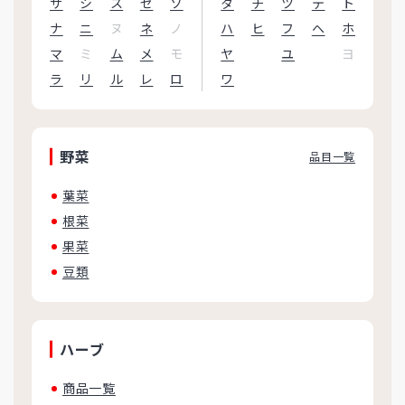
サ
シ
ス
セ
ソ
タ
チ
ツ
テ
ト
ナ
ニ
ヌ
ネ
ノ
ハ
ヒ
フ
ヘ
ホ
マ
ミ
ム
メ
モ
ヤ
ユ
ヨ
ラ
リ
ル
レ
ロ
ワ
野菜
品目一覧
葉菜
根菜
果菜
豆類
ハーブ
商品一覧