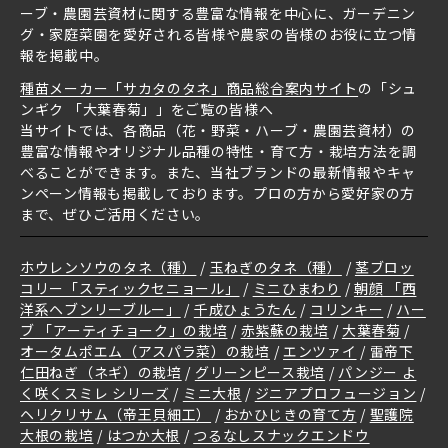
ーブ・農園芸資材に関する豊富な情報を中心に、ガーデニン
グ・家庭菜園を愛好される皆様や農家の皆様のお役に立つ情
報を掲載中。
種苗メーカー「サカタのタネ」商品総合案内サイト
の「シュ
ンギク 「大葉春菊」」をご覧の皆様へ
当サイトでは、各商品（花・野菜・ハーブ・農園芸資材）の
豊富な情報やオリジナル品種の特性・育て方・栽培方法を調
べることができます。また、当社ブランドの最新情報やキャ
ンペーン情報も掲載しております。プロの方から愛好家の方
まで、ぜひご活用ください。
ホウレンソウのタネ（種）
玉ねぎのタネ（種）
茎ブロッ
コリー「スティックセニョール」
ミニひまわり
朝顔 「西
洋系ヘブンリーブルー」
千成ひょうたん
コリンキー
ハー
ブ 「アーティチョーク」の栽培
赤紫蘇の栽培
大葉春菊
オータムポエム（アスパラ菜）の栽培
エンツァイ
雷帝下
仁田ねぎ（ネギ）の栽培
グリーンピース栽培
パンジー よ
く咲くスミレ シリーズ
ミニ大根
ジニアプロフュージョン
ヘリクリサム（帝王貝細工）
おかひじきの育て方
聖護院
大根の栽培
はつか大根
つるなしスナックエンドウ