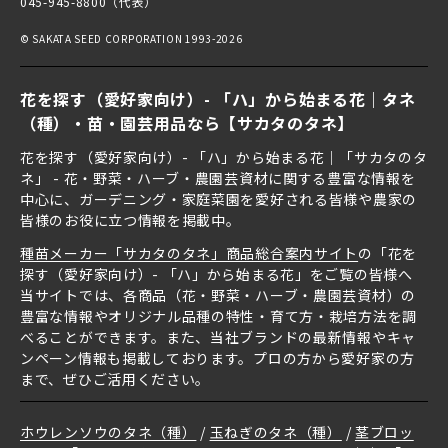
045-945-8800（代表）
© SAKATA SEED CORPORATION 1993-2026
花を探す（愛好家向け）- 「ハ」から始まる花｜タネ
（種）・苗・園芸用品なら【サカタのタネ】
花を探す（愛好家向け）- 「ハ」から始まる花｜「サカタのタ
ネ」 - 花・野菜・ハーブ・農園芸資材に関する豊富な情報を
中心に、ガーデニング・家庭菜園を愛好される皆様や農家の
皆様のお役に立つ情報を掲載中。
種苗メーカー「サカタのタネ」商品総合案内サイト
の「花を
探す（愛好家向け）- 「ハ」から始まる花」をご覧の皆様へ
当サイトでは、各商品（花・野菜・ハーブ・農園芸資材）の
豊富な情報やオリジナル品種の特性・育て方・栽培方法を調
べることができます。また、当社ブランドの最新情報やキャ
ンペーン情報も掲載しております。プロの方から愛好家の方
まで、ぜひご活用ください。
ホウレンソウのタネ（種）
玉ねぎのタネ（種）
茎ブロッ