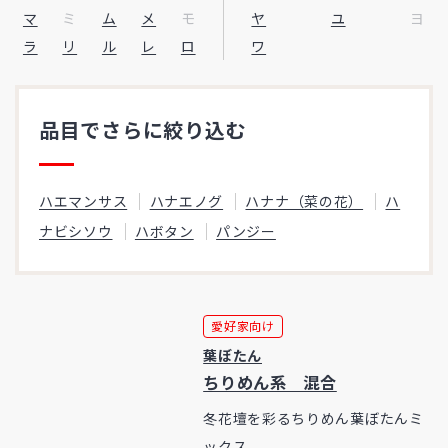
マ
ミ
ム
メ
モ
ヤ
ユ
ヨ
ラ
リ
ル
レ
ロ
ワ
品目でさらに絞り込む
ハエマンサス
ハナエノグ
ハナナ（菜の花）
ハ
ナビシソウ
ハボタン
パンジー
愛好家向け
葉ぼたん
ちりめん系 混合
冬花壇を彩るちりめん葉ぼたんミ
ックス