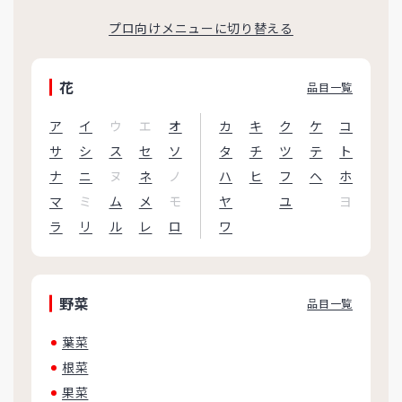
プロ向けメニューに切り替える
花
品目一覧
ア
イ
ウ
エ
オ
カ
キ
ク
ケ
コ
サ
シ
ス
セ
ソ
タ
チ
ツ
テ
ト
ナ
ニ
ヌ
ネ
ノ
ハ
ヒ
フ
ヘ
ホ
マ
ミ
ム
メ
モ
ヤ
ユ
ヨ
ラ
リ
ル
レ
ロ
ワ
野菜
品目一覧
葉菜
根菜
果菜