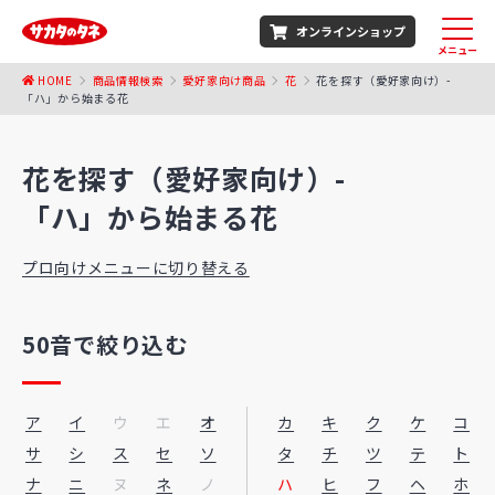
オンラインショップ
メニュー
HOME
商品情報検索
愛好家向け商品
花
花を探す（愛好家向け）-
「ハ」から始まる花
花を探す（愛好家向け）-
「ハ」から始まる花
プロ向けメニューに切り替える
50音で絞り込む
ア
イ
ウ
エ
オ
カ
キ
ク
ケ
コ
サ
シ
ス
セ
ソ
タ
チ
ツ
テ
ト
ナ
ニ
ヌ
ネ
ノ
ハ
ヒ
フ
ヘ
ホ