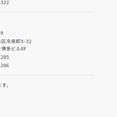
8322
39
区冷泉町5-32
博多ビル8F
5285
5286
ます。