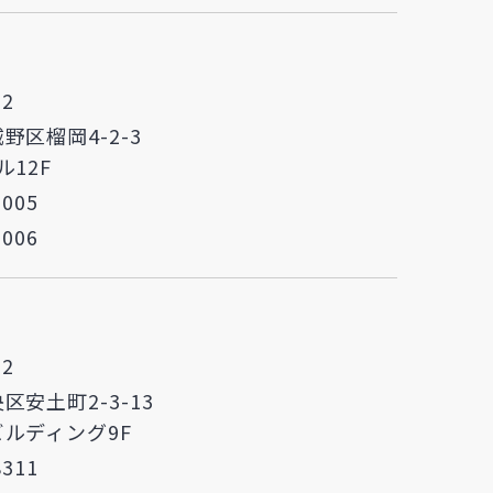
52
野区榴岡4-2-3
ル12F
6005
6006
52
区安土町2-3-13
ルディング9F
8311