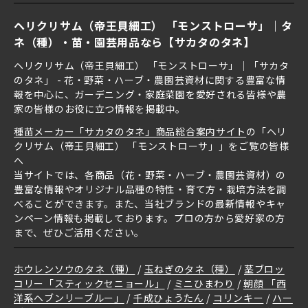
ヘリクリサム（帝王貝細工） 「モンストローサ」｜タ
ネ（種）・苗・園芸用品なら【サカタのタネ】
ヘリクリサム（帝王貝細工） 「モンストローサ」｜「サカタ
のタネ」 - 花・野菜・ハーブ・農園芸資材に関する豊富な情
報を中心に、ガーデニング・家庭菜園を愛好される皆様や農
家の皆様のお役に立つ情報を掲載中。
種苗メーカー「サカタのタネ」商品総合案内サイト
の「ヘリ
クリサム（帝王貝細工） 「モンストローサ」」をご覧の皆様
へ
当サイトでは、各商品（花・野菜・ハーブ・農園芸資材）の
豊富な情報やオリジナル品種の特性・育て方・栽培方法を調
べることができます。また、当社ブランドの最新情報やキャ
ンペーン情報も掲載しております。プロの方から愛好家の方
まで、ぜひご活用ください。
ホウレンソウのタネ（種）
玉ねぎのタネ（種）
茎ブロッ
コリー「スティックセニョール」
ミニひまわり
朝顔 「西
洋系ヘブンリーブルー」
千成ひょうたん
コリンキー
ハー