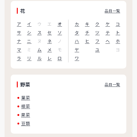
花
品目一覧
ア
イ
ウ
エ
オ
カ
キ
ク
ケ
コ
サ
シ
ス
セ
ソ
タ
チ
ツ
テ
ト
ナ
ニ
ヌ
ネ
ノ
ハ
ヒ
フ
ヘ
ホ
マ
ミ
ム
メ
モ
ヤ
ユ
ヨ
ラ
リ
ル
レ
ロ
ワ
野菜
品目一覧
葉菜
根菜
果菜
豆類