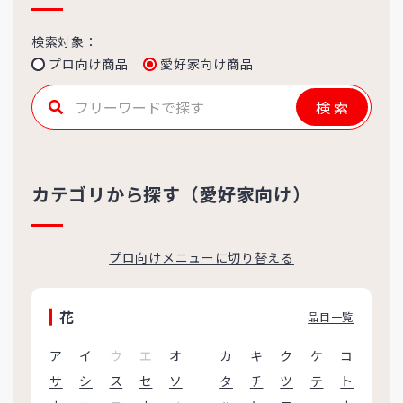
検索対象：
プロ向け商品
愛好家向け商品
検索
カテゴリから探す（愛好家向け）
プロ向けメニューに切り替える
花
品目一覧
ア
イ
ウ
エ
オ
カ
キ
ク
ケ
コ
サ
シ
ス
セ
ソ
タ
チ
ツ
テ
ト