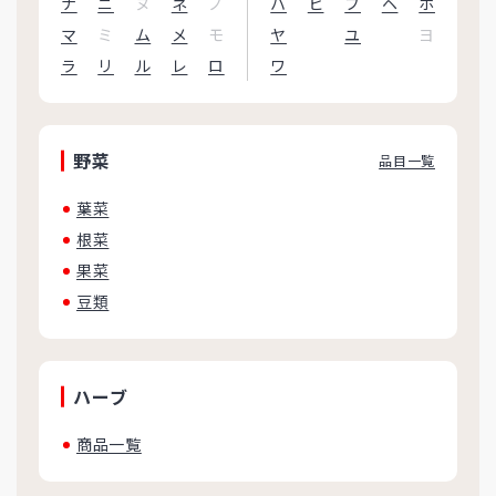
ナ
ニ
ヌ
ネ
ノ
ハ
ヒ
フ
ヘ
ホ
マ
ミ
ム
メ
モ
ヤ
ユ
ヨ
ラ
リ
ル
レ
ロ
ワ
野菜
品目一覧
葉菜
根菜
果菜
豆類
ハーブ
商品一覧