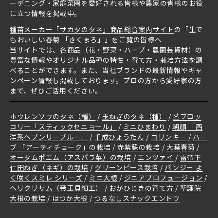
ーデニング・家庭菜園を愛好される皆様や農家の皆様のお役
に立つ情報を掲載中。
種苗メーカー「サカタのタネ」商品総合案内サイト
の「生で
もおいしい春菊 「きくまろ」」をご覧の皆様へ
当サイトでは、各商品（花・野菜・ハーブ・農園芸資材）の
豊富な情報やオリジナル品種の特性・育て方・栽培方法を調
べることができます。また、当社ブランドの最新情報やキャ
ンペーン情報も掲載しております。プロの方から愛好家の方
まで、ぜひご活用ください。
ホウレンソウのタネ（種）
玉ねぎのタネ（種）
茎ブロッ
コリー「スティックセニョール」
ミニひまわり
朝顔 「西
洋系ヘブンリーブルー」
千成ひょうたん
コリンキー
ハー
ブ 「アーティチョーク」の栽培
赤紫蘇の栽培
大葉春菊
オータムポエム（アスパラ菜）の栽培
エンツァイ
雷帝下
仁田ねぎ（ネギ）の栽培
グリーンピース栽培
パンジー よ
く咲くスミレ シリーズ
ミニ大根
ジニアプロフュージョン
ヘリクリサム（帝王貝細工）
おかひじきの育て方
聖護院
大根の栽培
はつか大根
つるなしスナックエンドウ