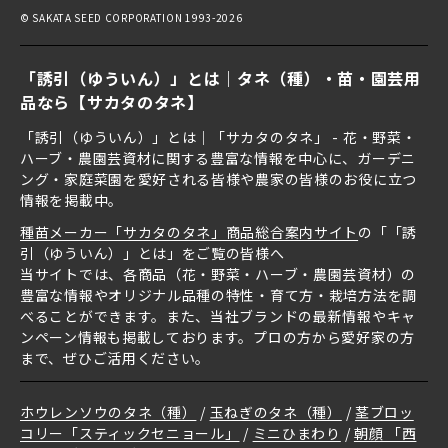
© SAKATA SEED CORPORATION 1993-2026
「誘引（ゆういん）」とは｜タネ（種）・苗・園芸用
品なら【サカタのタネ】
「誘引（ゆういん）」とは｜「サカタのタネ」 - 花・野菜・
ハーブ・農園芸資材に関する豊富な情報を中心に、ガーデニ
ング・家庭菜園を愛好される皆様や農家の皆様のお役に立つ
情報を掲載中。
種苗メーカー「サカタのタネ」商品総合案内サイト
の「「誘
引（ゆういん）」とは」をご覧の皆様へ
当サイトでは、各商品（花・野菜・ハーブ・農園芸資材）の
豊富な情報やオリジナル品種の特性・育て方・栽培方法を調
べることができます。また、当社ブランドの最新情報やキャ
ンペーン情報も掲載しております。プロの方から愛好家の方
まで、ぜひご活用ください。
ホウレンソウのタネ（種）
玉ねぎのタネ（種）
茎ブロッ
コリー「スティックセニョール」
ミニひまわり
朝顔 「西