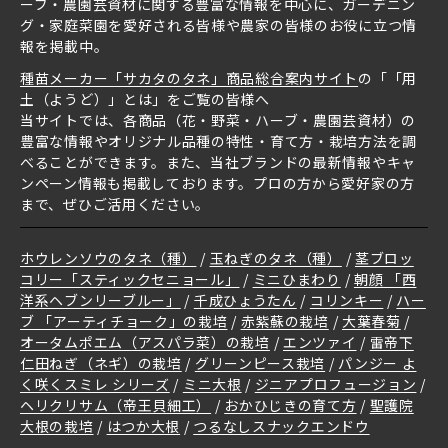
ーブ・農園芸資材に関する豊富な情報を中心に、ガーデニン
グ・家庭菜園を愛好される皆様や農家の皆様のお役に立つ情
報を掲載中。
種苗メーカー「サカタのタネ」商品総合案内サイト
の「「用
土（ようど）」とは」をご覧の皆様へ
当サイトでは、各商品（花・野菜・ハーブ・農園芸資材）の
豊富な情報やオリジナル品種の特性・育て方・栽培方法を調
べることができます。また、当社ブランドの最新情報やキャ
ンペーン情報も掲載しております。プロの方から愛好家の方
まで、ぜひご活用ください。
ホウレンソウのタネ（種）
玉ねぎのタネ（種）
茎ブロッ
コリー「スティックセニョール」
ミニひまわり
朝顔 「西
洋系ヘブンリーブルー」
千成ひょうたん
コリンキー
ハー
ブ 「アーティチョーク」の栽培
赤紫蘇の栽培
大葉春菊
オータムポエム（アスパラ菜）の栽培
エンツァイ
雷帝下
仁田ねぎ（ネギ）の栽培
グリーンピース栽培
パンジー よ
く咲くスミレ シリーズ
ミニ大根
ジニアプロフュージョン
ヘリクリサム（帝王貝細工）
おかひじきの育て方
聖護院
大根の栽培
はつか大根
つるなしスナックエンドウ