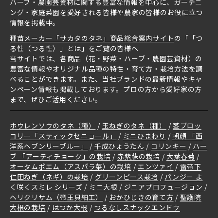
ハーブ・農園芸資材に関する豊富な情報を中心に、ガーデニ
ング・家庭菜園を愛好される皆様や農家の皆様のお役に立つ
情報を掲載中。
種苗メーカー「サカタのタネ」商品総合案内サイト
の「「つ
る性（つる性）」とは」をご覧の皆様へ
当サイトでは、各商品（花・野菜・ハーブ・農園芸資材）の
豊富な情報やオリジナル品種の特性・育て方・栽培方法を調
べることができます。また、当社ブランドの最新情報やキャ
ンペーン情報も掲載しております。プロの方から愛好家の方
まで、ぜひご活用ください。
ホウレンソウのタネ（種）
玉ねぎのタネ（種）
茎ブロッ
コリー「スティックセニョール」
ミニひまわり
朝顔 「西
洋系ヘブンリーブルー」
千成ひょうたん
コリンキー
ハー
ブ 「アーティチョーク」の栽培
赤紫蘇の栽培
大葉春菊
オータムポエム（アスパラ菜）の栽培
エンツァイ
雷帝下
仁田ねぎ（ネギ）の栽培
グリーンピース栽培
パンジー よ
く咲くスミレ シリーズ
ミニ大根
ジニアプロフュージョン
ヘリクリサム（帝王貝細工）
おかひじきの育て方
聖護院
大根の栽培
はつか大根
つるなしスナックエンドウ