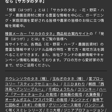
なら【サカタのタネ】
「発芽（はつが）」とは｜「サカタのタネ」 - 花・野菜・ハ
ーブ・農園芸資材に関する豊富な情報を中心に、ガーデニン
グ・家庭菜園を愛好される皆様や農家の皆様のお役に立つ情
報を掲載中。
種苗メーカー「サカタのタネ」商品総合案内サイト
の「「発
芽（はつが）」とは」をご覧の皆様へ
当サイトでは、各商品（花・野菜・ハーブ・農園芸資材）の
豊富な情報やオリジナル品種の特性・育て方・栽培方法を調
べることができます。また、当社ブランドの最新情報やキャ
ンペーン情報も掲載しております。プロの方から愛好家の方
まで、ぜひご活用ください。
ホウレンソウのタネ（種）
玉ねぎのタネ（種）
茎ブロッ
コリー「スティックセニョール」
ミニひまわり
朝顔 「西
洋系ヘブンリーブルー」
千成ひょうたん
コリンキー
ハー
ブ 「アーティチョーク」の栽培
赤紫蘇の栽培
大葉春菊
オータムポエム（アスパラ菜）の栽培
エンツァイ
雷帝下
仁田ねぎ（ネギ）の栽培
グリーンピース栽培
パンジー よ
く咲くスミレ シリーズ
ミニ大根
ジニアプロフュージョン