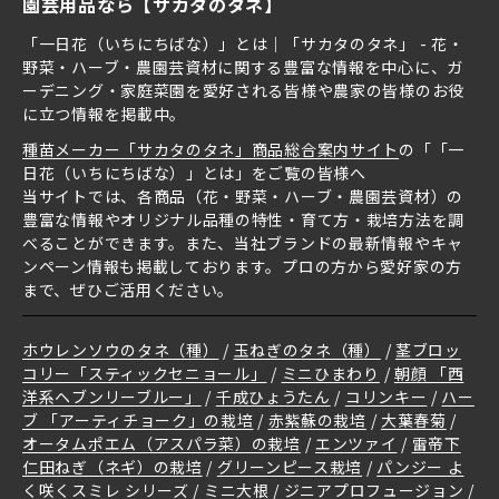
園芸用品なら【サカタのタネ】
「一日花（いちにちばな）」とは｜「サカタのタネ」 - 花・
野菜・ハーブ・農園芸資材に関する豊富な情報を中心に、ガ
ーデニング・家庭菜園を愛好される皆様や農家の皆様のお役
に立つ情報を掲載中。
種苗メーカー「サカタのタネ」商品総合案内サイト
の「「一
日花（いちにちばな）」とは」をご覧の皆様へ
当サイトでは、各商品（花・野菜・ハーブ・農園芸資材）の
豊富な情報やオリジナル品種の特性・育て方・栽培方法を調
べることができます。また、当社ブランドの最新情報やキャ
ンペーン情報も掲載しております。プロの方から愛好家の方
まで、ぜひご活用ください。
ホウレンソウのタネ（種）
玉ねぎのタネ（種）
茎ブロッ
コリー「スティックセニョール」
ミニひまわり
朝顔 「西
洋系ヘブンリーブルー」
千成ひょうたん
コリンキー
ハー
ブ 「アーティチョーク」の栽培
赤紫蘇の栽培
大葉春菊
オータムポエム（アスパラ菜）の栽培
エンツァイ
雷帝下
仁田ねぎ（ネギ）の栽培
グリーンピース栽培
パンジー よ
く咲くスミレ シリーズ
ミニ大根
ジニアプロフュージョン