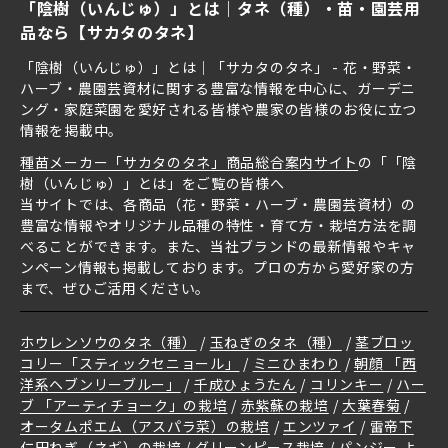
「陰樹（いんじゅ）」とは｜タネ（種）・苗・園芸用
品なら【サカタのタネ】
「陰樹（いんじゅ）」とは｜「サカタのタネ」 - 花・野菜・
ハーブ・農園芸資材に関する豊富な情報を中心に、ガーデニ
ング・家庭菜園を愛好される皆様や農家の皆様のお役に立つ
情報を掲載中。
種苗メーカー「サカタのタネ」商品総合案内サイト
の「「陰
樹（いんじゅ）」とは」をご覧の皆様へ
当サイトでは、各商品（花・野菜・ハーブ・農園芸資材）の
豊富な情報やオリジナル品種の特性・育て方・栽培方法を調
べることができます。また、当社ブランドの最新情報やキャ
ンペーン情報も掲載しております。プロの方から愛好家の方
まで、ぜひご活用ください。
ホウレンソウのタネ（種）
玉ねぎのタネ（種）
茎ブロッ
コリー「スティックセニョール」
ミニひまわり
朝顔 「西
洋系ヘブンリーブルー」
千成ひょうたん
コリンキー
ハー
ブ 「アーティチョーク」の栽培
赤紫蘇の栽培
大葉春菊
オータムポエム（アスパラ菜）の栽培
エンツァイ
雷帝下
仁田ねぎ（ネギ）の栽培
グリーンピース栽培
パンジー よ