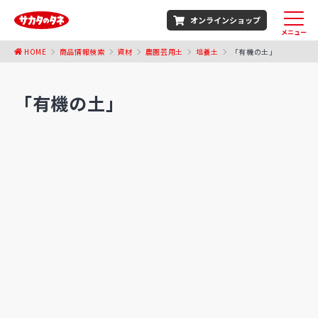
オンラインショップ
メニュー
HOME
商品情報検索
資材
農園芸用土
培養土
「有機の土」
「有機の土」