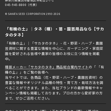
神奈川県横浜市都筑区仲町台2-7-1
045-945-8800（代表）
© SAKATA SEED CORPORATION 1993-2026
「有機の土」｜タネ（種）・苗・園芸用品なら【サカ
タのタネ】
「有機の土」｜「サカタのタネ」 - 花・野菜・ハーブ・農園
芸資材に関する豊富な情報を中心に、ガーデニング・家庭菜
園を愛好される皆様や農家の皆様のお役に立つ情報を掲載
中。
種苗メーカー「サカタのタネ」商品総合案内サイト
の「 「有
機の土」」をご覧の皆様へ
当サイトでは、各商品（花・野菜・ハーブ・農園芸資材）の
豊富な情報やオリジナル品種の特性・育て方・栽培方法を調
べることができます。また、当社ブランドの最新情報やキャ
ンペーン情報も掲載しております。プロの方から愛好家の方
まで、ぜひご活用ください。