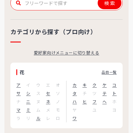
検索
カテゴリから探す（プロ向け）
愛好家向けメニューに切り替える
花
品目一覧
ア
イ
ウ
エ
オ
カ
キ
ク
ケ
コ
サ
シ
ス
セ
ソ
タ
チ
ツ
テ
ト
ナ
ニ
ヌ
ネ
ノ
ハ
ヒ
フ
ヘ
ホ
マ
ミ
ム
メ
モ
ヤ
ユ
ヨ
ラ
リ
ル
レ
ロ
ワ