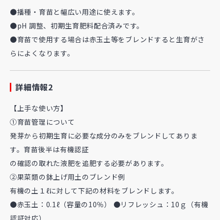
●播種・育苗と幅広い用途に使えます。
●pH 調整、初期生育肥料配合済みです。
●育苗で使用する場合は赤玉土等をブレンドすると生育がさ
らによくなります。
詳細情報2
【上手な使い方】
①育苗管理について
発芽から初期生育に必要な成分のみをブレンドしてありま
す。育苗後半は有機認証
の確認の取れた液肥を追肥する必要があります。
②果菜類の鉢上げ用土のブレンド例
有機の土１ℓに対して下記の材料をブレンドします。
●赤玉土：0.1ℓ（容量の10％） ●リフレッシュ：10ｇ（有機
認証対応）