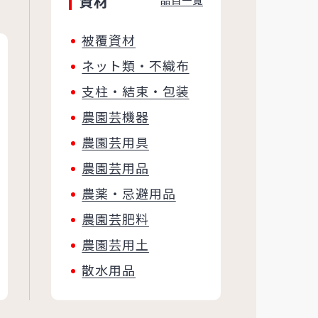
資材
品目一覧
被覆資材
ネット類・不織布
支柱・結束・包装
農園芸機器
農園芸用具
農園芸用品
農薬・忌避用品
農園芸肥料
農園芸用土
散水用品