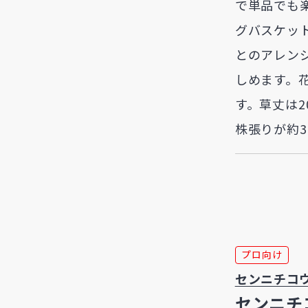
で単品でも
グバスケッ
とのアレン
しめます。花
す。草丈は2
株張りが約3
プロ向け
センニチコ
センニチ