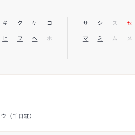
キ
ク
ケ
コ
サ
シ
ス
セ
ヒ
フ
ヘ
ホ
マ
ミ
ム
メ
コウ（千日紅）