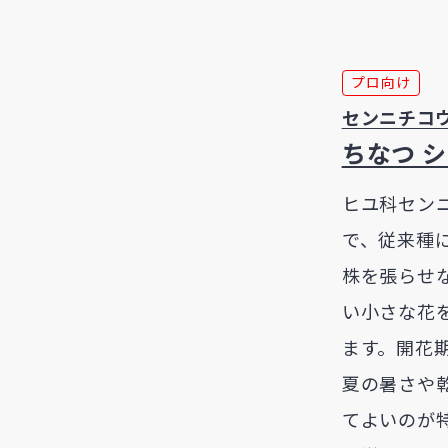
プロ向け
センニチコ
ちなつ 
ヒユ科セン
で、従来種
株を張らせ
い小さな花
ます。開花期
夏の暑さや
てよいのが