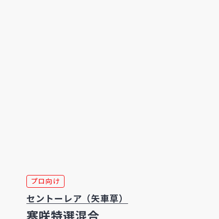
プロ向け
セントーレア（矢車草）
寒咲特選混合