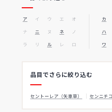
ア
イ
ウ
エ
オ
カ
ナ
ニ
ヌ
ネ
ノ
ハ
ラ
リ
ル
レ
ロ
ワ
品目でさらに絞り込む
セントーレア（矢車草）
センニチ