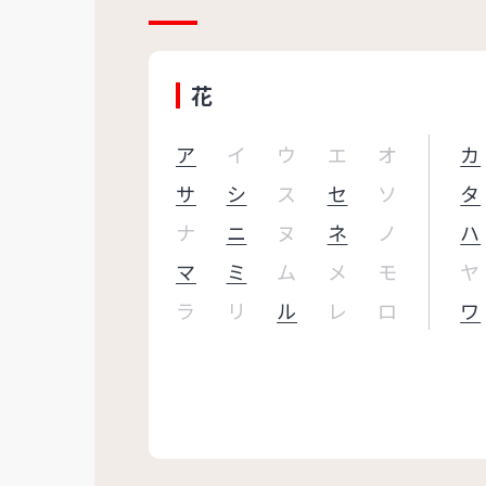
花
ア
イ
ウ
エ
オ
カ
サ
シ
ス
セ
ソ
タ
ナ
ニ
ヌ
ネ
ノ
ハ
マ
ミ
ム
メ
モ
ヤ
ラ
リ
ル
レ
ロ
ワ