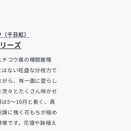
ウ（千日紅）
シリーズ
ニチコウ属の種間雑種
にはない旺盛な分枝力で
ながら、株一面に愛らし
を次々とたくさん咲かせ
は5～10月と長く、真
乾燥に強く花もちが極め
特徴です。花壇や鉢植え