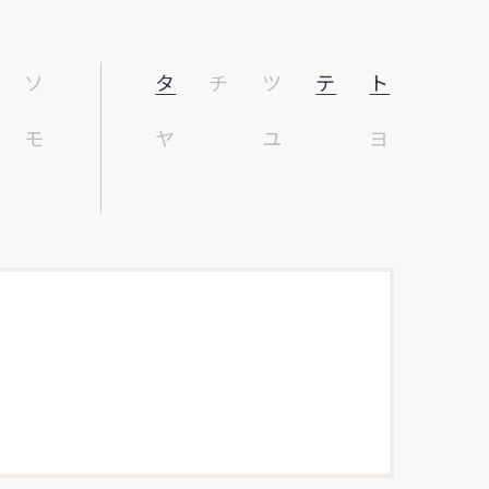
ソ
タ
チ
ツ
テ
ト
モ
ヤ
ユ
ヨ