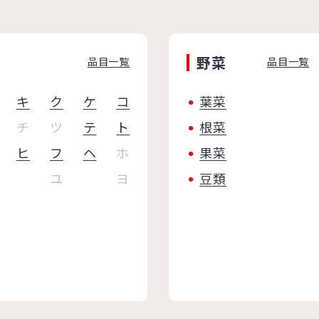
野菜
品目一覧
品目一覧
キ
ク
ケ
コ
葉菜
チ
ツ
テ
ト
根菜
ヒ
フ
ヘ
ホ
果菜
ユ
ヨ
豆類