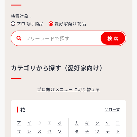
検索対象：
プロ向け商品
愛好家向け商品
検索
カテゴリから探す（愛好家向け）
プロ向けメニューに切り替える
花
品目一覧
ア
イ
ウ
エ
オ
カ
キ
ク
ケ
コ
サ
シ
ス
セ
ソ
タ
チ
ツ
テ
ト