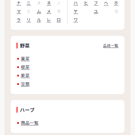
ナ
ニ
ヌ
ネ
ノ
ハ
ヒ
フ
ヘ
ホ
マ
ミ
ム
メ
モ
ヤ
ユ
ヨ
ラ
リ
ル
レ
ロ
ワ
野菜
品目一覧
葉菜
根菜
果菜
豆類
ハーブ
商品一覧