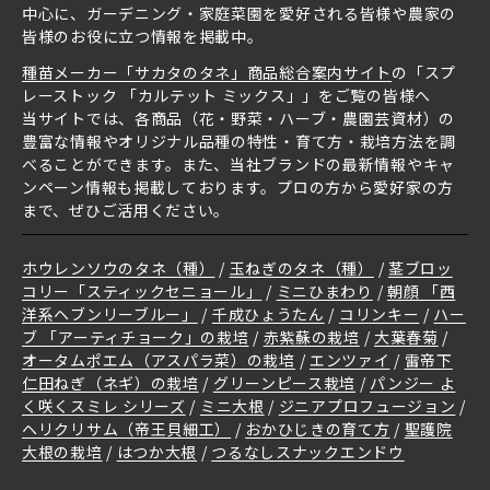
中心に、ガーデニング・家庭菜園を愛好される皆様や農家の
皆様のお役に立つ情報を掲載中。
種苗メーカー「サカタのタネ」商品総合案内サイト
の「スプ
レーストック 「カルテット ミックス」」をご覧の皆様へ
当サイトでは、各商品（花・野菜・ハーブ・農園芸資材）の
豊富な情報やオリジナル品種の特性・育て方・栽培方法を調
べることができます。また、当社ブランドの最新情報やキャ
ンペーン情報も掲載しております。プロの方から愛好家の方
まで、ぜひご活用ください。
ホウレンソウのタネ（種）
玉ねぎのタネ（種）
茎ブロッ
コリー「スティックセニョール」
ミニひまわり
朝顔 「西
洋系ヘブンリーブルー」
千成ひょうたん
コリンキー
ハー
ブ 「アーティチョーク」の栽培
赤紫蘇の栽培
大葉春菊
オータムポエム（アスパラ菜）の栽培
エンツァイ
雷帝下
仁田ねぎ（ネギ）の栽培
グリーンピース栽培
パンジー よ
く咲くスミレ シリーズ
ミニ大根
ジニアプロフュージョン
ヘリクリサム（帝王貝細工）
おかひじきの育て方
聖護院
大根の栽培
はつか大根
つるなしスナックエンドウ