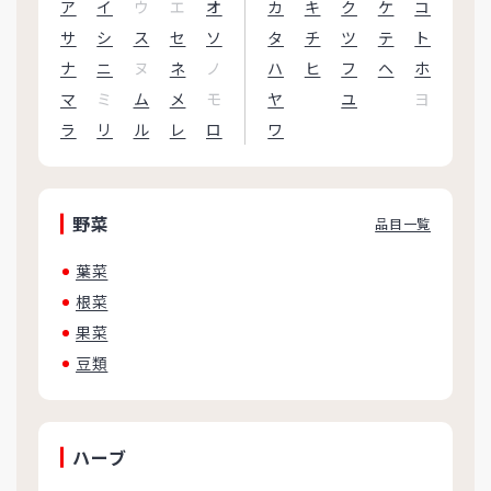
ア
イ
ウ
エ
オ
カ
キ
ク
ケ
コ
サ
シ
ス
セ
ソ
タ
チ
ツ
テ
ト
ナ
ニ
ヌ
ネ
ノ
ハ
ヒ
フ
ヘ
ホ
マ
ミ
ム
メ
モ
ヤ
ユ
ヨ
ラ
リ
ル
レ
ロ
ワ
野菜
品目一覧
葉菜
根菜
果菜
豆類
ハーブ