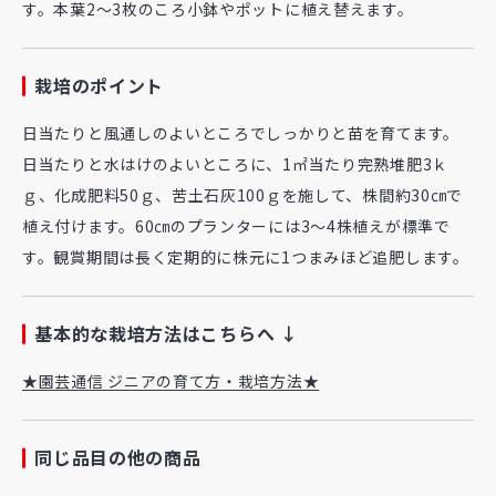
す。本葉2～3枚のころ小鉢やポットに植え替えます。
栽培のポイント
日当たりと風通しのよいところでしっかりと苗を育てます。
日当たりと水はけのよいところに、1㎡当たり完熟堆肥3ｋ
ｇ、化成肥料50ｇ、苦土石灰100ｇを施して、株間約30㎝で
植え付けます。60㎝のプランターには3～4株植えが標準で
す。観賞期間は長く定期的に株元に1つまみほど追肥します。
基本的な栽培方法はこちらへ ↓
★園芸通信 ジニアの育て方・栽培方法★
同じ品目の他の商品