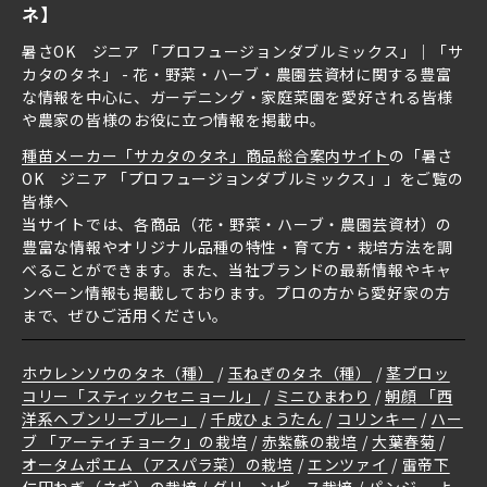
ネ】
暑さOK ジニア 「プロフュージョンダブルミックス」｜「サ
カタのタネ」 - 花・野菜・ハーブ・農園芸資材に関する豊富
な情報を中心に、ガーデニング・家庭菜園を愛好される皆様
や農家の皆様のお役に立つ情報を掲載中。
種苗メーカー「サカタのタネ」商品総合案内サイト
の「暑さ
OK ジニア 「プロフュージョンダブルミックス」」をご覧の
皆様へ
当サイトでは、各商品（花・野菜・ハーブ・農園芸資材）の
豊富な情報やオリジナル品種の特性・育て方・栽培方法を調
べることができます。また、当社ブランドの最新情報やキャ
ンペーン情報も掲載しております。プロの方から愛好家の方
まで、ぜひご活用ください。
ホウレンソウのタネ（種）
玉ねぎのタネ（種）
茎ブロッ
コリー「スティックセニョール」
ミニひまわり
朝顔 「西
洋系ヘブンリーブルー」
千成ひょうたん
コリンキー
ハー
ブ 「アーティチョーク」の栽培
赤紫蘇の栽培
大葉春菊
オータムポエム（アスパラ菜）の栽培
エンツァイ
雷帝下
仁田ねぎ（ネギ）の栽培
グリーンピース栽培
パンジー よ