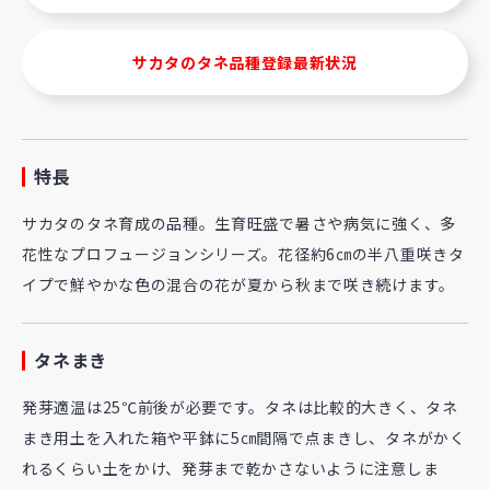
サカタのタネ品種登録最新状況
特長
サカタのタネ育成の品種。生育旺盛で暑さや病気に強く、多
花性なプロフュージョンシリーズ。花径約6㎝の半八重咲きタ
イプで鮮やかな色の混合の花が夏から秋まで咲き続けます。
タネまき
発芽適温は25℃前後が必要です。タネは比較的大きく、タネ
まき用土を入れた箱や平鉢に5㎝間隔で点まきし、タネがかく
れるくらい土をかけ、発芽まで乾かさないように注意しま