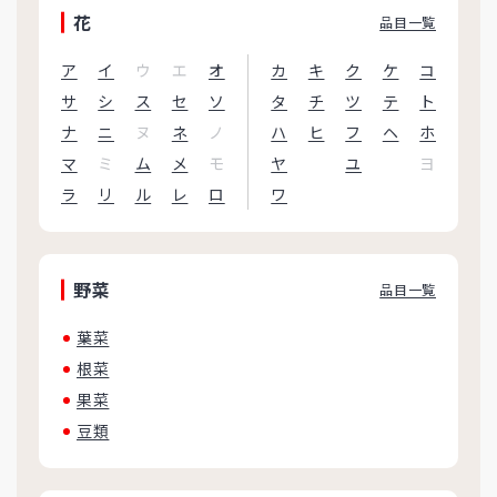
花
品目一覧
ア
イ
ウ
エ
オ
カ
キ
ク
ケ
コ
サ
シ
ス
セ
ソ
タ
チ
ツ
テ
ト
ナ
ニ
ヌ
ネ
ノ
ハ
ヒ
フ
ヘ
ホ
マ
ミ
ム
メ
モ
ヤ
ユ
ヨ
ラ
リ
ル
レ
ロ
ワ
野菜
品目一覧
葉菜
根菜
果菜
豆類