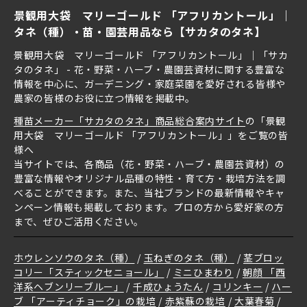
景観用大袋 マリーゴールド 「アフリカントール」｜
タネ（種）・苗・園芸用品なら【サカタのタネ】
景観用大袋 マリーゴールド 「アフリカントール」｜「サカ
タのタネ」 - 花・野菜・ハーブ・農園芸資材に関する豊富な
情報を中心に、ガーデニング・家庭菜園を愛好される皆様や
農家の皆様のお役に立つ情報を掲載中。
種苗メーカー「サカタのタネ」商品総合案内サイト
の「景観
用大袋 マリーゴールド 「アフリカントール」」をご覧の皆
様へ
当サイトでは、各商品（花・野菜・ハーブ・農園芸資材）の
豊富な情報やオリジナル品種の特性・育て方・栽培方法を調
べることができます。また、当社ブランドの最新情報やキャ
ンペーン情報も掲載しております。プロの方から愛好家の方
まで、ぜひご活用ください。
ホウレンソウのタネ（種）
玉ねぎのタネ（種）
茎ブロッ
コリー「スティックセニョール」
ミニひまわり
朝顔 「西
洋系ヘブンリーブルー」
千成ひょうたん
コリンキー
ハー
ブ 「アーティチョーク」の栽培
赤紫蘇の栽培
大葉春菊