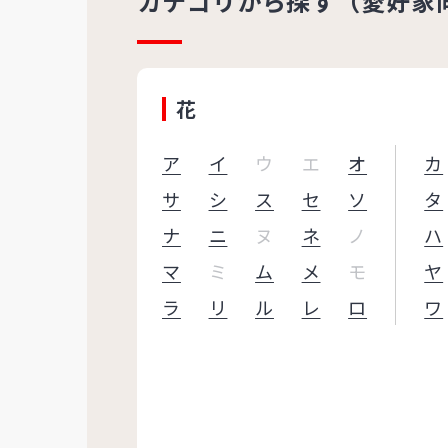
カテゴリから探す（愛好家
花
ア
イ
ウ
エ
オ
カ
サ
シ
ス
セ
ソ
タ
ナ
ニ
ヌ
ネ
ノ
ハ
マ
ミ
ム
メ
モ
ヤ
ラ
リ
ル
レ
ロ
ワ