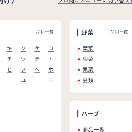
向け）
野菜
品目一覧
品目一覧
キ
ク
ケ
コ
葉菜
チ
ツ
テ
ト
根菜
ヒ
フ
ヘ
ホ
果菜
ユ
ヨ
豆類
ハーブ
商品一覧