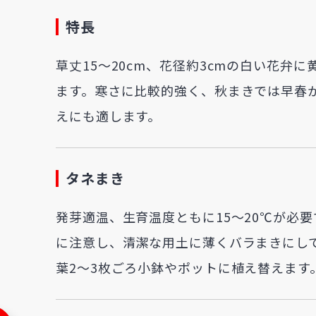
特長
草丈15～20cm、花径約3cmの白い花弁
ます。寒さに比較的強く、秋まきでは早春
えにも適します。
タネまき
発芽適温、生育温度ともに15～20℃が必
に注意し、清潔な用土に薄くバラまきにし
葉2～3枚ごろ小鉢やポットに植え替えます