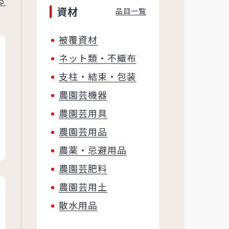
資材
品目一覧
被覆資材
ネット類・不織布
支柱・結束・包装
農園芸機器
農園芸用具
農園芸用品
農薬・忌避用品
農園芸肥料
農園芸用土
散水用品