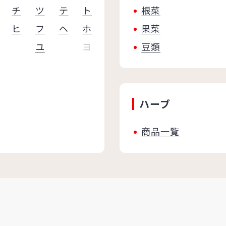
チ
ツ
テ
ト
根菜
ヒ
フ
ヘ
ホ
果菜
ユ
ヨ
豆類
ハーブ
商品一覧