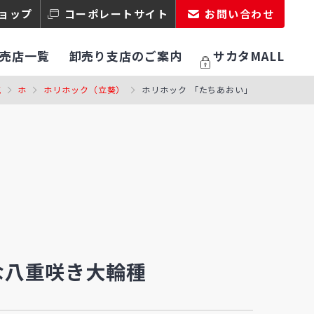
ョップ
コーポレートサイト
お問い合わせ
売店一覧
卸売り支店のご案内
サカタMALL
花
ホ
ホリホック（立葵）
ホリホック 「たちあおい」
な八重咲き大輪種