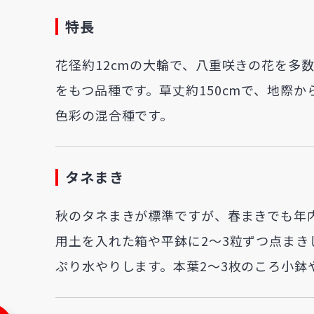
特長
花径約12cmの大輪で、八重咲きの花を多
をもつ品種です。草丈約150cmで、地際
色彩の混合種です。
タネまき
秋のタネまきが標準ですが、春まきでも年
用土を入れた箱や平鉢に2～3粒ずつ点ま
ぷり水やりします。本葉2～3枚のころ小鉢