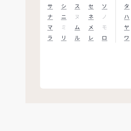
サ
シ
ス
セ
ソ
タ
ナ
ニ
ヌ
ネ
ノ
ハ
マ
ミ
ム
メ
モ
ヤ
ラ
リ
ル
レ
ロ
ワ