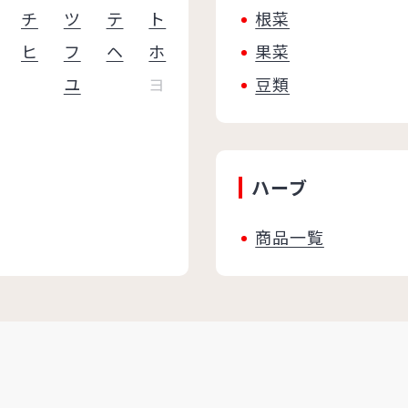
チ
ツ
テ
ト
根菜
ヒ
フ
ヘ
ホ
果菜
ユ
ヨ
豆類
ハーブ
商品一覧