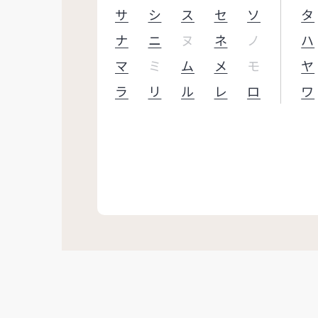
サ
シ
ス
セ
ソ
タ
ナ
ニ
ヌ
ネ
ノ
ハ
マ
ミ
ム
メ
モ
ヤ
ラ
リ
ル
レ
ロ
ワ