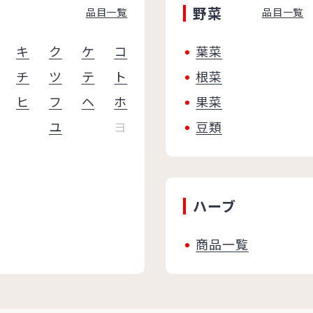
野菜
品目一覧
品目一覧
キ
ク
ケ
コ
葉菜
チ
ツ
テ
ト
根菜
ヒ
フ
ヘ
ホ
果菜
ユ
ヨ
豆類
ハーブ
商品一覧