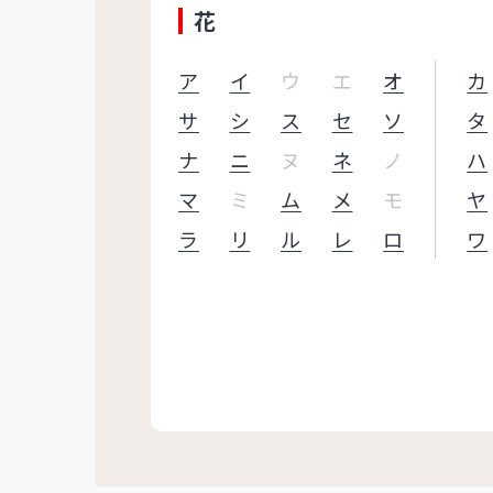
花
ア
イ
ウ
エ
オ
カ
サ
シ
ス
セ
ソ
タ
ナ
ニ
ヌ
ネ
ノ
ハ
マ
ミ
ム
メ
モ
ヤ
ラ
リ
ル
レ
ロ
ワ