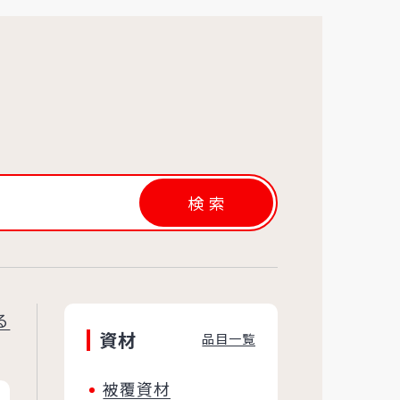
検索
る
資材
品目一覧
被覆資材