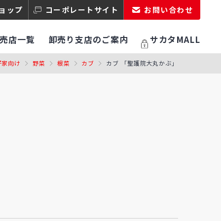
ョップ
コーポレートサイト
お問い合わせ
売店一覧
卸売り支店のご案内
サカタMALL
好家向け
野菜
根菜
カブ
カブ 「聖護院大丸かぶ」