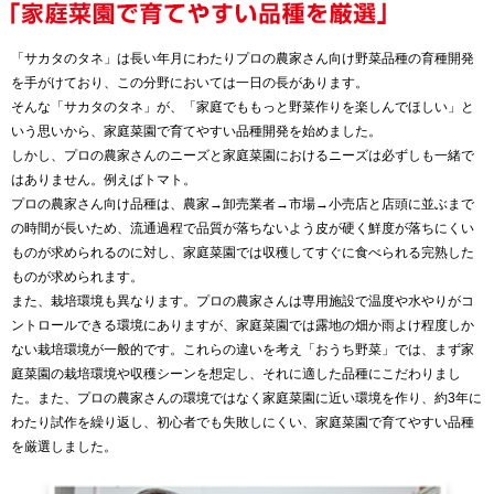
「サカタのタネ」は長い年月にわたりプロの農家さん向け野菜品種の育種開発
を手がけており、この分野においては一日の長があります。
そんな「サカタのタネ」が、「家庭でももっと野菜作りを楽しんでほしい」と
いう思いから、家庭菜園で育てやすい品種開発を始めました。
しかし、プロの農家さんのニーズと家庭菜園におけるニーズは必ずしも一緒で
はありません。例えばトマト。
プロの農家さん向け品種は、農家→卸売業者→市場→小売店と店頭に並ぶまで
の時間が長いため、流通過程で品質が落ちないよう皮が硬く鮮度が落ちにくい
ものが求められるのに対し、家庭菜園では収穫してすぐに食べられる完熟した
ものが求められます。
また、栽培環境も異なります。プロの農家さんは専用施設で温度や水やりがコ
ントロールできる環境にありますが、家庭菜園では露地の畑か雨よけ程度しか
ない栽培環境が一般的です。これらの違いを考え「おうち野菜」では、まず家
庭菜園の栽培環境や収穫シーンを想定し、それに適した品種にこだわりまし
た。また、プロの農家さんの環境ではなく家庭菜園に近い環境を作り、約3年に
わたり試作を繰り返し、初心者でも失敗しにくい、家庭菜園で育てやすい品種
を厳選しました。