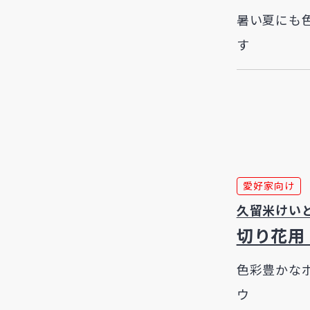
暑い夏にも
す
愛好家向け
久留米けい
切り花用
色彩豊かな
ウ