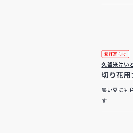
愛好家向け
久留米けい
切り花用
暑い夏にも
す