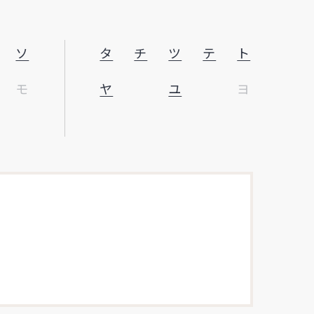
ソ
タ
チ
ツ
テ
ト
モ
ヤ
ユ
ヨ