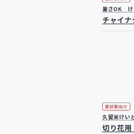
暑さOK 
チャイナ
愛好家向け
久留米けい
切り花用