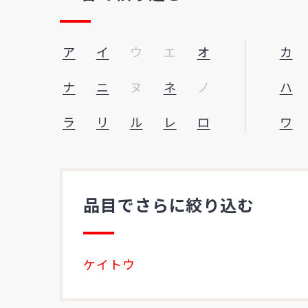
ア
イ
ウ
エ
オ
カ
ナ
ニ
ヌ
ネ
ノ
ハ
ラ
リ
ル
レ
ロ
ワ
品目でさらに絞り込む
ケイトウ