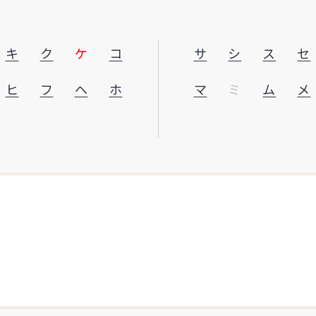
キ
ク
ケ
コ
サ
シ
ス
セ
ヒ
フ
ヘ
ホ
マ
ミ
ム
メ