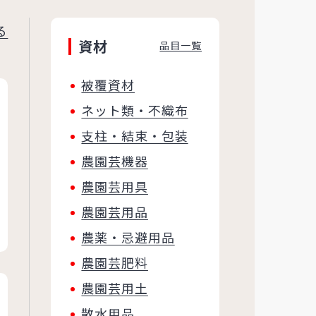
る
資材
品目一覧
被覆資材
ネット類・不織布
支柱・結束・包装
農園芸機器
農園芸用具
農園芸用品
農薬・忌避用品
農園芸肥料
農園芸用土
散水用品