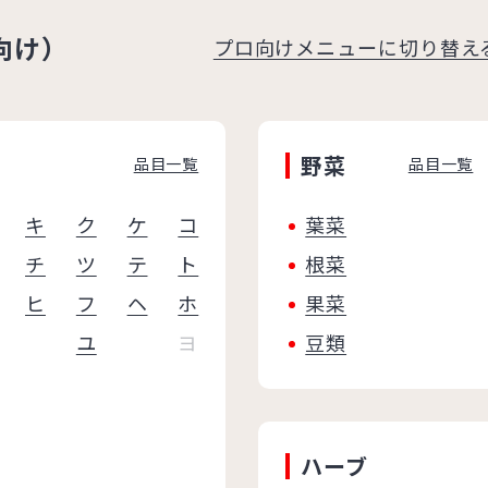
向け）
プロ向けメニューに切り替え
野菜
品目一覧
品目一覧
キ
ク
ケ
コ
葉菜
チ
ツ
テ
ト
根菜
ヒ
フ
ヘ
ホ
果菜
ユ
ヨ
豆類
ハーブ