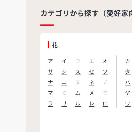
カテゴリから探す（愛好家
花
ア
イ
ウ
エ
オ
カ
サ
シ
ス
セ
ソ
タ
ナ
ニ
ヌ
ネ
ノ
ハ
マ
ミ
ム
メ
モ
ヤ
ラ
リ
ル
レ
ロ
ワ