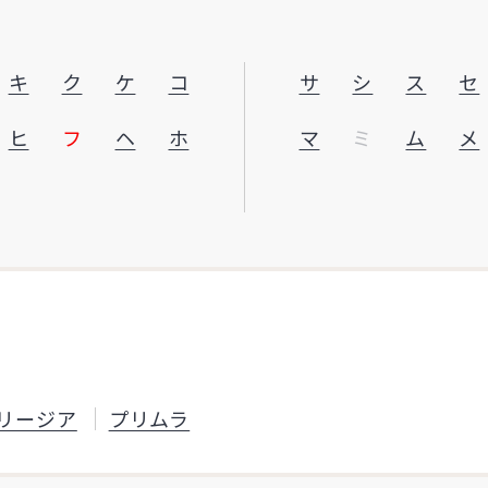
キ
ク
ケ
コ
サ
シ
ス
セ
ヒ
フ
ヘ
ホ
マ
ミ
ム
メ
リージア
プリムラ