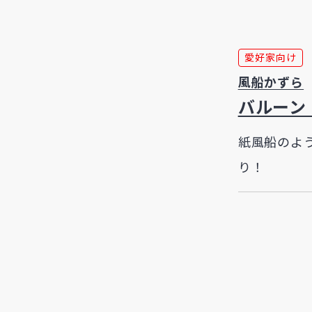
愛好家向け
風船かずら
バルーン
紙風船のよ
り！