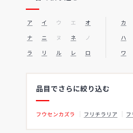
ア
イ
ウ
エ
オ
カ
ナ
ニ
ヌ
ネ
ノ
ハ
ラ
リ
ル
レ
ロ
ワ
品目でさらに絞り込む
フウセンカズラ
フリチラリア
フ