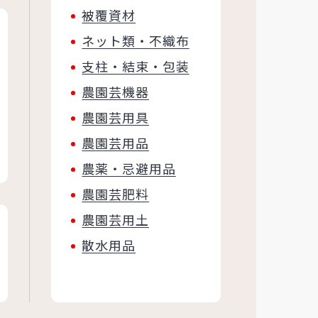
被覆資材
ネット類・不織布
支柱・結束・包装
農園芸機器
農園芸用具
農園芸用品
農薬・忌避用品
農園芸肥料
農園芸用土
散水用品