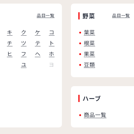
野菜
品目一覧
品目一覧
キ
ク
ケ
コ
葉菜
チ
ツ
テ
ト
根菜
ヒ
フ
ヘ
ホ
果菜
ユ
ヨ
豆類
ハーブ
商品一覧