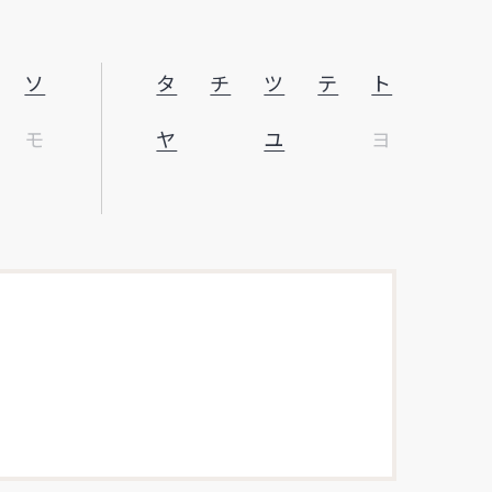
ソ
タ
チ
ツ
テ
ト
モ
ヤ
ユ
ヨ