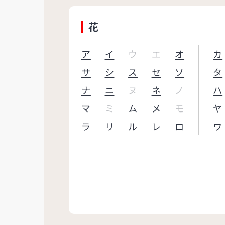
花
ア
イ
ウ
エ
オ
カ
サ
シ
ス
セ
ソ
タ
ナ
ニ
ヌ
ネ
ノ
ハ
マ
ミ
ム
メ
モ
ヤ
ラ
リ
ル
レ
ロ
ワ