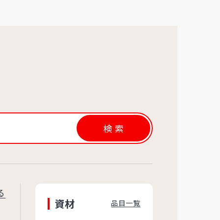
検索
る
資材
品目一覧