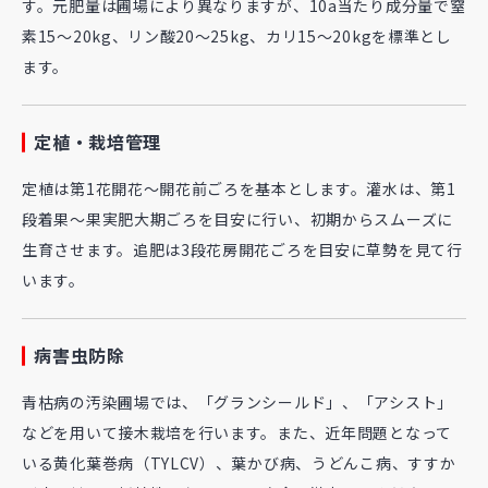
す。元肥量は圃場により異なりますが、10a当たり成分量で窒
素15～20kg、リン酸20～25kg、カリ15～20kgを標準とし
ます。
定植・栽培管理
定植は第1花開花～開花前ごろを基本とします。灌水は、第1
段着果～果実肥大期ごろを目安に行い、初期からスムーズに
生育させます。追肥は3段花房開花ごろを目安に草勢を見て行
います。
病害虫防除
青枯病の汚染圃場では、「グランシールド」、「アシスト」
などを用いて接木栽培を行います。また、近年問題となって
いる黄化葉巻病（TYLCV）、葉かび病、うどんこ病、すすか