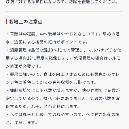
び病に対する抵抗性はないので、防除を徹底してください。
栽培上の注意点
・草勢は中程度、中～後半はややおとなしいです。早めの灌
水、追肥による樹勢の維持がポイントです。
・温度管理は最低夜温10～11℃で管理し、マルハナバチを使
用する場合12℃程度を確保します。低温管理の場合はホルモ
ン処理が必要です。
・裂果に強いので、食味を向上させるためにも黄色からオレ
ンジ色に着色してからの完熟収穫を心掛けます。
・抑制栽培では若干花数が増えますが、他の作型では花数が
安定しているので、摘花は必要ありません。低段の花数を確
保するため、若干、若苗定植にします。
・ヘタは丸玉と比較して取れやすいので、ヘタ付き出荷の場
合、注意します。