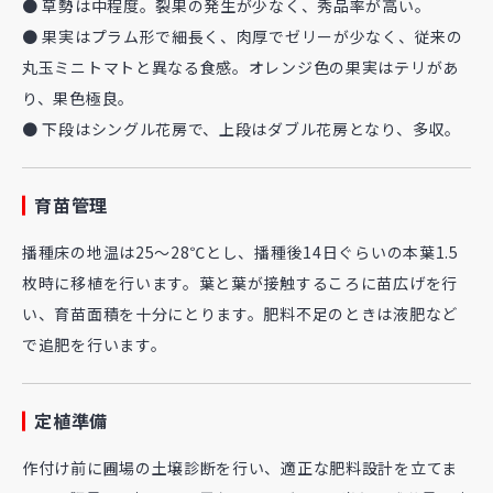
● 草勢は中程度。裂果の発生が少なく、秀品率が高い。
● 果実はプラム形で細長く、肉厚でゼリーが少なく、従来の
丸玉ミニトマトと異なる食感。オレンジ色の果実はテリがあ
り、果色極良。
● 下段はシングル花房で、上段はダブル花房となり、多収。
育苗管理
播種床の地温は25～28℃とし、播種後14日ぐらいの本葉1.5
枚時に移植を行います。葉と葉が接触するころに苗広げを行
い、育苗面積を十分にとります。肥料不足のときは液肥など
で追肥を行います。
定植準備
作付け前に圃場の土壌診断を行い、適正な肥料設計を立てま