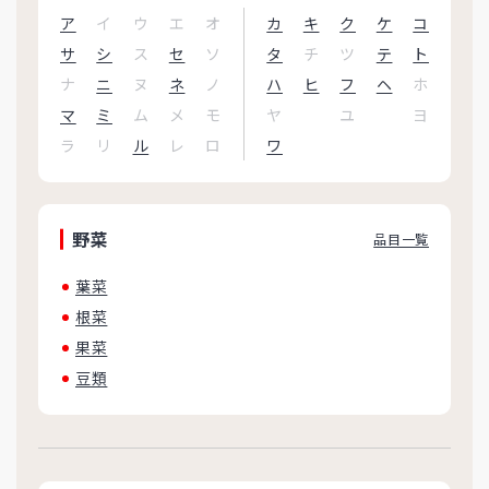
ア
イ
ウ
エ
オ
カ
キ
ク
ケ
コ
サ
シ
ス
セ
ソ
タ
チ
ツ
テ
ト
ナ
ニ
ヌ
ネ
ノ
ハ
ヒ
フ
ヘ
ホ
マ
ミ
ム
メ
モ
ヤ
ユ
ヨ
ラ
リ
ル
レ
ロ
ワ
野菜
品目一覧
葉菜
根菜
果菜
豆類