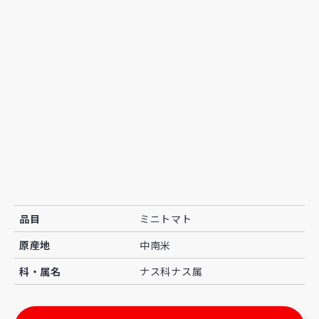
品目
ミニトマト
原産地
中南米
科・属名
ナス科ナス属