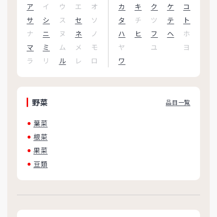
ア
イ
ウ
エ
オ
カ
キ
ク
ケ
コ
サ
シ
ス
セ
ソ
タ
チ
ツ
テ
ト
ナ
ニ
ヌ
ネ
ノ
ハ
ヒ
フ
ヘ
ホ
マ
ミ
ム
メ
モ
ヤ
ユ
ヨ
ラ
リ
ル
レ
ロ
ワ
野菜
品目一覧
葉菜
根菜
果菜
豆類