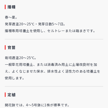
播種
春～夏。
発芽適温20～25℃・発芽日数5～7日。
播種専用培養土を使用し、セルトレーまたは箱まきです。
育苗
栽培適温20～25℃。
一般草花用培養土、または消毒済み用土に土壌改良材を加
え、よくなじませた保水、排水性よく活性力のある培養土を
使用します。
定植
開花鉢では、4～5号鉢に1株が標準です。