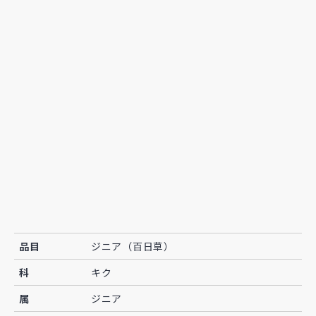
品目
ジニア（百日草）
科
キク
属
ジニア