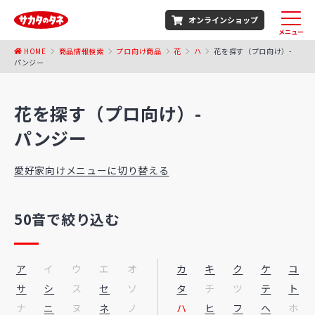
オンラインショップ
メニュー
HOME
商品情報検索
プロ向け商品
花
ハ
花を探す（プロ向け）-
パンジー
花を探す（プロ向け）-
パンジー
愛好家向けメニューに切り替える
50音で絞り込む
ア
イ
ウ
エ
オ
カ
キ
ク
ケ
コ
サ
シ
ス
セ
ソ
タ
チ
ツ
テ
ト
ナ
ニ
ヌ
ネ
ノ
ハ
ヒ
フ
ヘ
ホ