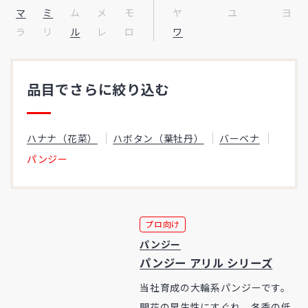
マ
ミ
ム
メ
モ
ヤ
ユ
ヨ
ラ
リ
ル
レ
ロ
ワ
品目でさらに絞り込む
ハナナ（花菜）
ハボタン（葉牡丹）
バーベナ
パンジー
プロ向け
パンジー
パンジー アリル シリーズ
当社育成の大輪系パンジーです。
開花の早生性にすぐれ、冬季の低