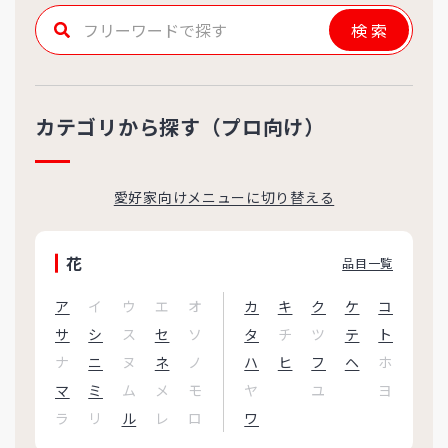
検索
カテゴリから探す（プロ向け）
愛好家向けメニューに切り替える
花
品目一覧
ア
イ
ウ
エ
オ
カ
キ
ク
ケ
コ
サ
シ
ス
セ
ソ
タ
チ
ツ
テ
ト
ナ
ニ
ヌ
ネ
ノ
ハ
ヒ
フ
ヘ
ホ
マ
ミ
ム
メ
モ
ヤ
ユ
ヨ
ラ
リ
ル
レ
ロ
ワ