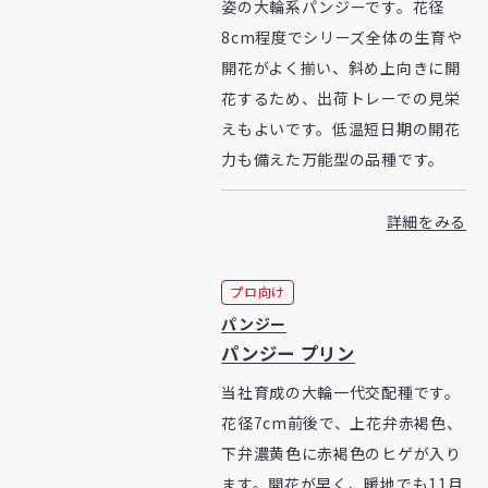
姿の大輪系パンジーです。花径
8cm程度でシリーズ全体の生育や
開花がよく揃い、斜め上向きに開
花するため、出荷トレーでの見栄
えもよいです。低温短日期の開花
力も備えた万能型の品種です。
詳細をみる
プロ向け
パンジー
パンジー プリン
当社育成の大輪一代交配種です。
花径7cm前後で、上花弁赤褐色、
下弁濃黄色に赤褐色のヒゲが入り
ます。開花が早く、暖地でも11月