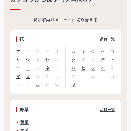
愛好家向けメニューに切り替える
花
品目一覧
ア
イ
ウ
エ
オ
カ
キ
ク
ケ
コ
サ
シ
ス
セ
ソ
タ
チ
ツ
テ
ト
ナ
ニ
ヌ
ネ
ノ
ハ
ヒ
フ
ヘ
ホ
マ
ミ
ム
メ
モ
ヤ
ユ
ヨ
ラ
リ
ル
レ
ロ
ワ
野菜
品目一覧
葉菜
根菜