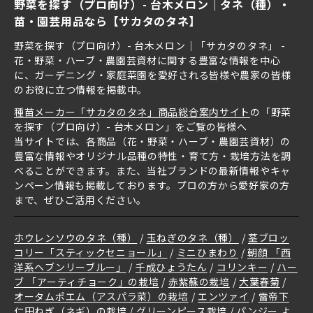
野菜を探す（プロ向け）- 台木メロン｜タネ（種）・
苗・園芸用品なら【サカタのタネ】
野菜を探す（プロ向け）- 台木メロン｜「サカタのタネ」 -
花・野菜・ハーブ・農園芸資材に関する豊富な情報を中心
に、ガーデニング・家庭菜園を愛好される皆様や農家の皆様
のお役に立つ情報を掲載中。
種苗メーカー「サカタのタネ」商品総合案内サイト
の「野菜
を探す（プロ向け）- 台木メロン」をご覧の皆様へ
当サイトでは、各商品（花・野菜・ハーブ・農園芸資材）の
豊富な情報やオリジナル品種の特性・育て方・栽培方法を調
べることができます。また、当社ブランドの最新情報やキャ
ンペーン情報も掲載しております。プロの方から愛好家の方
まで、ぜひご活用ください。
ホウレンソウのタネ（種）
玉ねぎのタネ（種）
茎ブロッ
コリー「スティックセニョール」
ミニひまわり
朝顔 「西
洋系ヘブンリーブルー」
千成ひょうたん
コリンキー
ハー
ブ 「アーティチョーク」の栽培
赤紫蘇の栽培
大葉春菊
オータムポエム（アスパラ菜）の栽培
エンツァイ
雷帝下
仁田ねぎ（ネギ）の栽培
グリーンピース栽培
パンジー よ