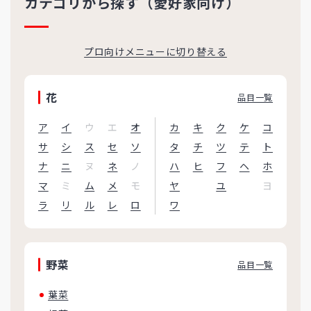
カテゴリから探す（愛好家向け）
プロ向けメニューに切り替える
花
品目一覧
ア
イ
ウ
エ
オ
カ
キ
ク
ケ
コ
サ
シ
ス
セ
ソ
タ
チ
ツ
テ
ト
ナ
ニ
ヌ
ネ
ノ
ハ
ヒ
フ
ヘ
ホ
マ
ミ
ム
メ
モ
ヤ
ユ
ヨ
ラ
リ
ル
レ
ロ
ワ
野菜
品目一覧
葉菜