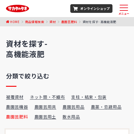
オンラインショップ
メニュー
HOME
商品情報検索
資材
農園芸肥料
資材を探す- 高機能液肥
資材を探す-
高機能液肥
分類で絞り込む
被覆資材
ネット類・不織布
支柱・結束・包装
農園芸機器
農園芸用具
農園芸用品
農薬・忌避用品
農園芸肥料
農園芸用土
散水用品