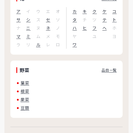
ア
イ
ウ
エ
オ
カ
キ
ク
ケ
コ
サ
シ
ス
セ
ソ
タ
チ
ツ
テ
ト
ナ
ニ
ヌ
ネ
ノ
ハ
ヒ
フ
ヘ
ホ
マ
ミ
ム
メ
モ
ヤ
ユ
ヨ
ラ
リ
ル
レ
ロ
ワ
野菜
品目一覧
葉菜
根菜
果菜
豆類