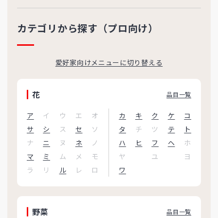
カテゴリから探す（プロ向け）
愛好家向けメニューに切り替える
花
品目一覧
ア
イ
ウ
エ
オ
カ
キ
ク
ケ
コ
サ
シ
ス
セ
ソ
タ
チ
ツ
テ
ト
ナ
ニ
ヌ
ネ
ノ
ハ
ヒ
フ
ヘ
ホ
マ
ミ
ム
メ
モ
ヤ
ユ
ヨ
ラ
リ
ル
レ
ロ
ワ
野菜
品目一覧