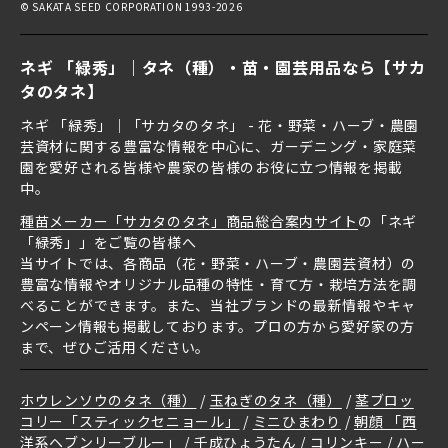
© SAKATA SEED CORPORATION 1993-2026
ネギ 「緑秀」｜タネ（種）・苗・園芸用品なら【サカ
タのタネ】
ネギ 「緑秀」｜「サカタのタネ」 - 花・野菜・ハーブ・農園
芸資材に関する豊富な情報を中心に、ガーデニング・家庭菜
園を愛好される皆様や農家の皆様のお役に立つ情報を掲載
中。
種苗メーカー「サカタのタネ」商品総合案内サイト
の「ネギ
「緑秀」」をご覧の皆様へ
当サイトでは、各商品（花・野菜・ハーブ・農園芸資材）の
豊富な情報やオリジナル品種の特性・育て方・栽培方法を調
べることができます。また、当社ブランドの最新情報やキャ
ンペーン情報も掲載しております。プロの方から愛好家の方
まで、ぜひご活用ください。
ホウレンソウのタネ（種）
玉ねぎのタネ（種）
茎ブロッ
コリー「スティックセニョール」
ミニひまわり
朝顔 「西
洋系ヘブンリーブルー」
千成ひょうたん
コリンキー
ハー