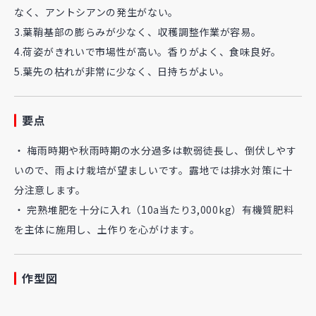
なく、アントシアンの発生がない。
3.葉鞘基部の膨らみが少なく、収穫調整作業が容易。
4.荷姿がきれいで市場性が高い。香りがよく、食味良好。
5.葉先の枯れが非常に少なく、日持ちがよい。
要点
・ 梅雨時期や秋雨時期の水分過多は軟弱徒長し、倒伏しやす
いので、雨よけ栽培が望ましいです。露地では排水対策に十
分注意します。
・ 完熟堆肥を十分に入れ（10a当たり3,000kg）有機質肥料
を主体に施用し、土作りを心がけます。
作型図