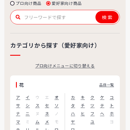
プロ向け商品
愛好家向け商品
検索
カテゴリから探す（愛好家向け）
プロ向けメニューに切り替える
花
品目一覧
ア
イ
ウ
エ
オ
カ
キ
ク
ケ
コ
サ
シ
ス
セ
ソ
タ
チ
ツ
テ
ト
ナ
ニ
ヌ
ネ
ノ
ハ
ヒ
フ
ヘ
ホ
マ
ミ
ム
メ
モ
ヤ
ユ
ヨ
ラ
リ
ル
レ
ロ
ワ