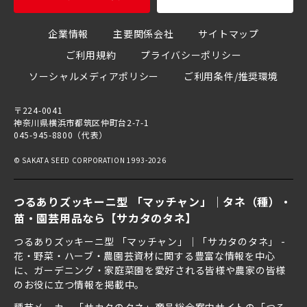
企業情報
主要関係会社
サイトマップ
ご利用規約
プライバシーポリシー
ソーシャルメディアポリシー
ご利用条件/推奨環境
〒224-0041
神奈川県横浜市都筑区仲町台2-7-1
045-945-8800（代表）
© SAKATA SEED CORPORATION 1993-2026
つるありズッキーニ型 「マッチャン」｜タネ（種）・
苗・園芸用品なら【サカタのタネ】
つるありズッキーニ型 「マッチャン」｜「サカタのタネ」 -
花・野菜・ハーブ・農園芸資材に関する豊富な情報を中心
に、ガーデニング・家庭菜園を愛好される皆様や農家の皆様
のお役に立つ情報を掲載中。
種苗メーカー「サカタのタネ」商品総合案内サイト
の「つる