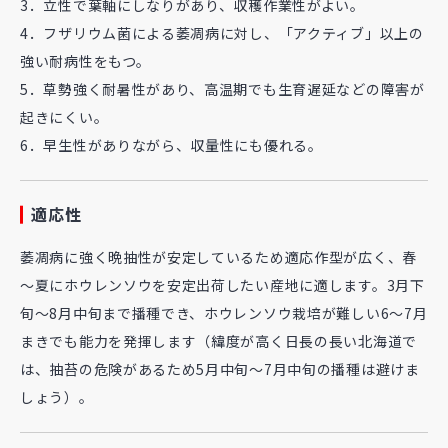
3．立性で葉軸にしなりがあり、収穫作業性がよい。
4．フザリウム菌による萎凋病に対し、「アクティブ」以上の
強い耐病性をもつ。
5．草勢強く耐暑性があり、高温期でも生育遅延などの障害が
起きにくい。
6．早生性がありながら、収量性にも優れる。
適応性
萎凋病に強く晩抽性が安定しているため適応作型が広く、春
～夏にホウレンソウを安定出荷したい産地に適します。3月下
旬～8月中旬まで播種でき、ホウレンソウ栽培が難しい6～7月
まきでも能力を発揮します（緯度が高く日長の長い北海道で
は、抽苔の危険があるため5月中旬～7月中旬の播種は避けま
しょう）。