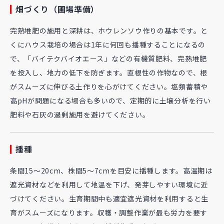
畑づくり（圃場準備）
完熟堆肥の施用と深耕は、ホウレンソウ作りの基本です。と
くにハウス栽培の場合は1年に何回も播種することになるの
で、「バイテクバイオエース」などの有機質肥料、完熟堆肥
を投入し、地力の低下を防ぎます。直根性の作物なので、根
がスムーズに伸びる土作りを心がけてください。塩類蓄積や
高pHが問題になる場合も多いので、定期的に土壌分析を行い
肥料や石灰の過剰施用を避けてください。
播種
条間15～20cm、株間5～7cmを目安に播種します。高温期は
遮光資材などを利用して地温を下げ、発芽しやすい環境に近
づけてください。生育期間中も適宜遮光資材を利用すると生
育がスムーズになります。収穫・調整作業が最も労力を要す