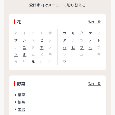
愛好家向けメニューに切り替える
花
品目一覧
ア
イ
ウ
エ
オ
カ
キ
ク
ケ
コ
サ
シ
ス
セ
ソ
タ
チ
ツ
テ
ト
ナ
ニ
ヌ
ネ
ノ
ハ
ヒ
フ
ヘ
ホ
マ
ミ
ム
メ
モ
ヤ
ユ
ヨ
ラ
リ
ル
レ
ロ
ワ
野菜
品目一覧
葉菜
根菜
果菜