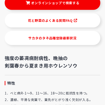
オンラインショップで検索する
花と野菜のよくある質問FAQ
サカタのタネ品種登録最新状況
強度の萎凋病耐病性、晩抽の
剣葉春から夏まき用ホウレンソウ
特性
1．べと病R-1～9、11～16、18～20に抵抗性を持つ。
2．濃緑、平滑な剣葉で、葉先がとがり浅く欠刻が入る。