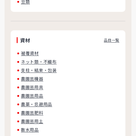
豆類
資材
品目一覧
被覆資材
ネット類・不織布
支柱・結束・包装
農園芸機器
農園芸用具
農園芸用品
農薬・忌避用品
農園芸肥料
農園芸用土
散水用品