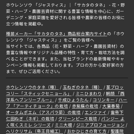
ホウレンソウ 「ジャスティス」｜「サカタのタネ」 - 花・野
菜・ハーブ・農園芸資材に関する豊富な情報を中心に、ガー
デニング・家庭菜園を愛好される皆様や農家の皆様のお役に
立つ情報を掲載中。
種苗メーカー「サカタのタネ」商品総合案内サイト
の「ホウ
レンソウ 「ジャスティス」」をご覧の皆様へ
当サイトでは、各商品（花・野菜・ハーブ・農園芸資材）の
豊富な情報やオリジナル品種の特性・育て方・栽培方法を調
べることができます。また、当社ブランドの最新情報やキャ
ンペーン情報も掲載しております。プロの方から愛好家の方
まで、ぜひご活用ください。
ホウレンソウのタネ（種）
玉ねぎのタネ（種）
茎ブロッ
コリー「スティックセニョール」
ミニひまわり
朝顔 「西
洋系ヘブンリーブルー」
千成ひょうたん
コリンキー
ハー
ブ 「アーティチョーク」の栽培
赤紫蘇の栽培
大葉春菊
オータムポエム（アスパラ菜）の栽培
エンツァイ
雷帝下
仁田ねぎ（ネギ）の栽培
グリーンピース栽培
パンジー よ
く咲くスミレ シリーズ
ミニ大根
ジニアプロフュージョン
ヘリクリサム（帝王貝細工）
おかひじきの育て方
聖護院