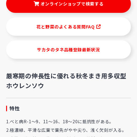
オンラインショップで検索する
花と野菜のよくある質問FAQ
サカタのタネ品種登録最新状況
厳寒期の伸長性に優れる秋冬まき用多収型
ホウレンソウ
特性
1.べと病R-1～9、11～16、18～20に抵抗性がある。
2.極濃緑、平滑な広葉で葉先がやや尖り、浅く欠刻が入る。