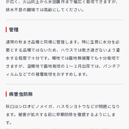
が広く、火山灰土から水田裏作まで幅広く栽培できますが、
排水不良の圃場では高畝にしてください。
管理
通常の秋まき品種と同様に管理します。特に生育に水分を必
要とする品種ではないため、ハウスでは乾き過ぎないよう灌
水する程度で十分です。暖地では露地無被覆でも十分栽培で
きますが、温暖地で露地栽培の１～２月出荷では、パンチフ
ィルムなどでの被覆栽培をおすすめします。
病害虫防除
秋口はシロオビノメイガ、ハスモンヨトウなどが問題になり
ます。被害が拡大する前に早期防除を徹底するようにしま
す。