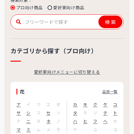
検索対象：
プロ向け商品
愛好家向け商品
検索
カテゴリから探す（プロ向け）
愛好家向けメニューに切り替える
花
品目一覧
ア
イ
ウ
エ
オ
カ
キ
ク
ケ
コ
サ
シ
ス
セ
ソ
タ
チ
ツ
テ
ト
ナ
ニ
ヌ
ネ
ノ
ハ
ヒ
フ
ヘ
ホ
マ
ミ
ム
メ
モ
ヤ
ユ
ヨ