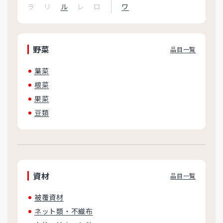
ラ
リ
ル
レ
ロ
ワ
野菜
品目一覧
葉菜
根菜
果菜
豆類
資材
品目一覧
被覆資材
ネット類・不織布