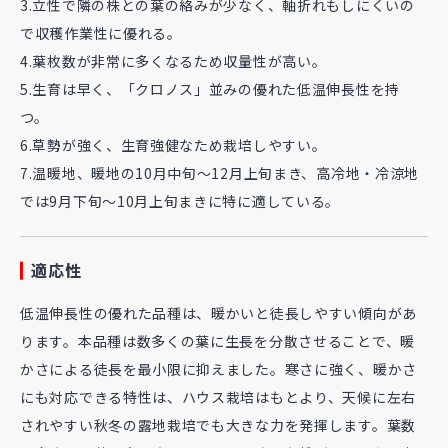
3.立性で隣の株との葉の絡みが少なく、軸折れもしにくいの
で収穫作業性に優れる。
4.葉枚数が非常に多くなるため収量性が高い。
5.生育は早く、「クロノス」並みの優れた低温伸長性を持
つ。
6.草勢が強く、生育強健なため栽培しやすい。
7.温暖地、暖地の10月中旬～12月上旬まき、高冷地・冷涼地
では9月下旬～10月上旬まきに特に適している。
適応性
低温伸長性の優れた品種は、暖かいと徒長しやすい傾向があ
ります。本品種は数多くの葉に生長を分散させることで、暖
かさによる徒長を最小限に抑えました。寒さに強く、暖かさ
にも対応できる特性は、ハウス栽培はもとより、天候に左右
されやすい秋冬の露地栽培でも大きな力を発揮します。葉数