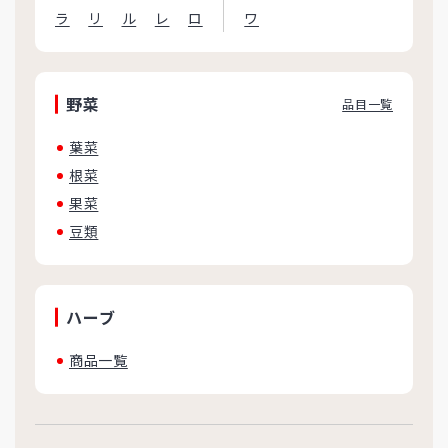
ラ
リ
ル
レ
ロ
ワ
野菜
品目一覧
葉菜
根菜
果菜
豆類
ハーブ
商品一覧