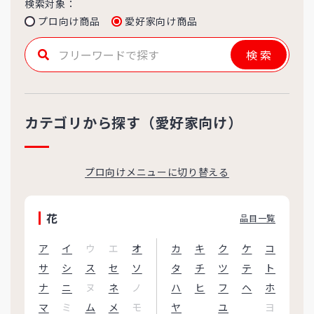
検索対象：
プロ向け商品
愛好家向け商品
検索
カテゴリから探す（愛好家向け）
プロ向けメニューに切り替える
花
品目一覧
ア
イ
ウ
エ
オ
カ
キ
ク
ケ
コ
サ
シ
ス
セ
ソ
タ
チ
ツ
テ
ト
ナ
ニ
ヌ
ネ
ノ
ハ
ヒ
フ
ヘ
ホ
マ
ミ
ム
メ
モ
ヤ
ユ
ヨ