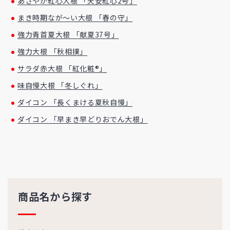
あざやか紅心大根 「天安紅心2号」
まき時期なが～い大根 「春の守」
強力青首夏大根 「献夏37号」
強力大根 「秋相撲」
サラダ赤大根 「紅化粧®」
味自慢大根 「冬しぐれ」
ダイコン 「長くまける夏秋自慢」
ダイコン 「早まき早どりおでん大根」
商品名から探す