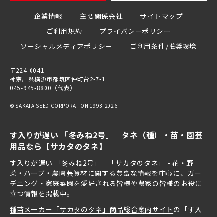
企業情報
主要関係会社
サイトマップ
ご利用規約
プライバシーポリシー
ソーシャルメディアポリシー
ご利用条件/推奨環境
〒224-0041
神奈川県横浜市都筑区仲町台2-7-1
045-945-8800（代表）
© SAKATA SEED CORPORATION 1993-2026
す入りが遅い 「冬みね2号」｜タネ（種）・苗・園芸
用品なら【サカタのタネ】
す入りが遅い 「冬みね2号」｜「サカタのタネ」 - 花・野
菜・ハーブ・農園芸資材に関する豊富な情報を中心に、ガー
デニング・家庭菜園を愛好される皆様や農家の皆様のお役に
立つ情報を掲載中。
種苗メーカー「サカタのタネ」商品総合案内サイト
の「す入