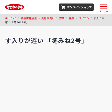
オンラインショップ
メニュー
HOME
商品情報検索
愛好家向け
野菜
根菜
ダイコン
す入りが
遅い 「冬みね2号」
す入りが遅い 「冬みね2号」