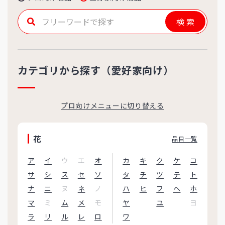
検索
カテゴリから探す（愛好家向け）
プロ向けメニューに切り替える
花
品目一覧
ア
イ
ウ
エ
オ
カ
キ
ク
ケ
コ
サ
シ
ス
セ
ソ
タ
チ
ツ
テ
ト
ナ
ニ
ヌ
ネ
ノ
ハ
ヒ
フ
ヘ
ホ
マ
ミ
ム
メ
モ
ヤ
ユ
ヨ
ラ
リ
ル
レ
ロ
ワ