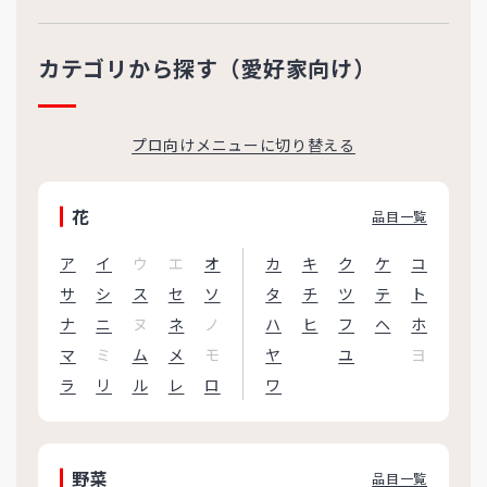
カテゴリから探す（愛好家向け）
プロ向けメニューに切り替える
花
品目一覧
ア
イ
ウ
エ
オ
カ
キ
ク
ケ
コ
サ
シ
ス
セ
ソ
タ
チ
ツ
テ
ト
ナ
ニ
ヌ
ネ
ノ
ハ
ヒ
フ
ヘ
ホ
マ
ミ
ム
メ
モ
ヤ
ユ
ヨ
ラ
リ
ル
レ
ロ
ワ
野菜
品目一覧